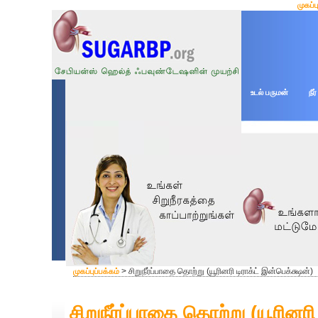
முகப்ப
உடல் பருமன்
நீர
> சிறுநீர்ப்பாதை தொற்று (யூரினரி டிராக்ட் இன்பெக்க்ஷன்)
முகப்புப்பக்கம்
சிறுநீர்ப்பாதை தொற்று (யூரினரி